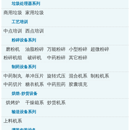
垃圾处理器系列
商用垃圾
家用垃圾
处理器
处理器
工艺培训
中点培训
西点培训
粉碎设备系列
磨粉机
油脂粉碎
万能粉碎
小型粉碎
超微粉碎
机
机
机系列
机/组
粉碎机组
破碎机
中药粉碎
其它粉碎
机
机
制药设备系列
中药制丸
单冲压片
旋转式压
混合机系
制粒机系
机
机
片机
列
列
中药切片
糖衣机系
中药煎药
胶囊填充
机
列
机系列
机
烘焙-炒货设备
烘烤炉
干燥箱系
炒货机系
列
列
输送设备系列
上料机系
列