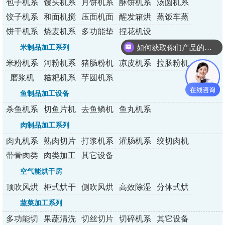
包子机系
馒头机系
月饼机系
酥饼机系
汤圆机系
列
列
列
列
列
饺子机系
和面机搅
压面机面
醒发箱烘
蒸饭车蒸
列
拌机
条机
烤炉
包炉
饼干机系
烧麦机系
多功能垫
捏花机设
列
列
纸机
备
如何获取你们产品的报价和资料
米制品加工系列
米粉机系
河粉机系
猪肠粉机
凉皮机系
拉肠粉机
列
列
系列
列
系列
磨浆机
糍粑机系
芋圆机系
列
列
鱼制品加工设备
杀鱼机系
切鱼片机
去鱼鳞机
鱼丸机系
列
系列
系列
列
肉制品加工系列
肉丸机系
熟肉切片
打浆机系
灌肠机系
绞切肉机
列
机系列
列
列
带骨肉类
肉类加工
其它设备
加工设备
设备
空气能烘干房
顶吹风烘
柜式烘干
侧吹风烘
高效除湿
分体式烘
干房
房
干房
烘干房
干机
蔬菜加工系列
多功能切
果蔬清洗
切丝切片
切碎机系
其它设备