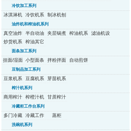
菜机
机
切丁机
列
冷饮加工系列
冰淇淋机
冷饮机系
制冰机刨
系列
列
冰机
油炸机和榨油机系列
真空油炸
半自动油
夹层锅煮
榨油机系
滤油机设
机
炸机
锅
列
备
炒货机系
榨油其它
列
配套设备
面条加工系列
挂面/湿面
小型面条
拌粉拌面
自动煎饼
面条机
机
机
机
豆制品加工系列
豆浆机系
豆腐机系
芽苗机系
列
列
列
榨汁机系列
商用榨汁
榨橙汁机
甘蔗榨汁
机
机
冷藏柜工作台系列
多门冷藏
冷藏工作
蒸柜
柜系列
台系列
洗碗机系列