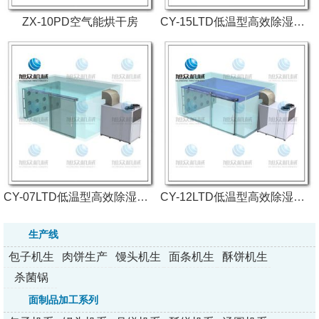
ZX-10PD空气能烘干房
CY-15LTD低温型高效除湿烘干房
CY-07LTD低温型高效除湿烘干房
CY-12LTD低温型高效除湿烘干房
生产线
包子机生
肉饼生产
馒头机生
面条机生
酥饼机生
产线
线
产线
产线
产线
杀菌锅
面制品加工系列