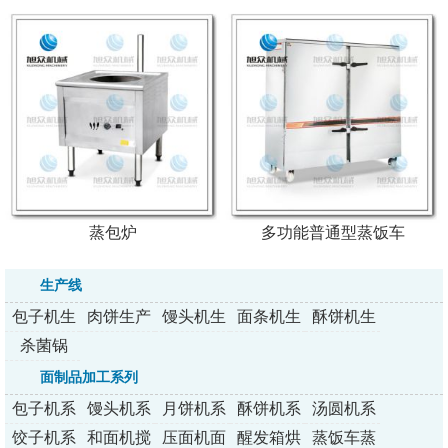
蒸包炉
多功能普通型蒸饭车
生产线
包子机生
肉饼生产
馒头机生
面条机生
酥饼机生
产线
线
产线
产线
产线
杀菌锅
面制品加工系列
包子机系
馒头机系
月饼机系
酥饼机系
汤圆机系
列
列
列
列
列
饺子机系
和面机搅
压面机面
醒发箱烘
蒸饭车蒸