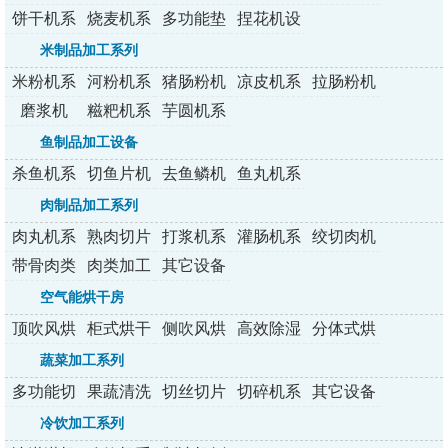
列
拌机
条机
烤炉
包炉
饼干机系
烧麦机系
多功能垫
捏花机设
列
列
纸机
备
米制品加工系列
米粉机系
河粉机系
猪肠粉机
凉皮机系
拉肠粉机
列
列
系列
列
系列
磨浆机
糍粑机系
芋圆机系
列
列
鱼制品加工设备
杀鱼机系
切鱼片机
去鱼鳞机
鱼丸机系
列
系列
系列
列
肉制品加工系列
肉丸机系
熟肉切片
打浆机系
灌肠机系
绞切肉机
列
机系列
列
列
带骨肉类
肉类加工
其它设备
加工设备
设备
空气能烘干房
顶吹风烘
柜式烘干
侧吹风烘
高效除湿
分体式烘
干房
房
干房
烘干房
干机
蔬菜加工系列
多功能切
果蔬清洗
切丝切片
切碎机系
其它设备
菜机
机
切丁机
列
冷饮加工系列