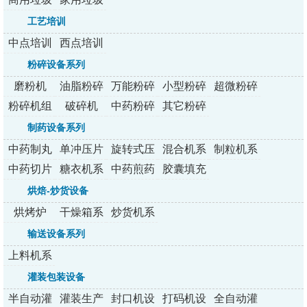
处理器
处理器
工艺培训
中点培训
西点培训
粉碎设备系列
磨粉机
油脂粉碎
万能粉碎
小型粉碎
超微粉碎
机
机
机系列
机/组
粉碎机组
破碎机
中药粉碎
其它粉碎
机
机
制药设备系列
中药制丸
单冲压片
旋转式压
混合机系
制粒机系
机
机
片机
列
列
中药切片
糖衣机系
中药煎药
胶囊填充
机
列
机系列
机
烘焙-炒货设备
烘烤炉
干燥箱系
炒货机系
列
列
输送设备系列
上料机系
列
灌装包装设备
半自动灌
灌装生产
封口机设
打码机设
全自动灌