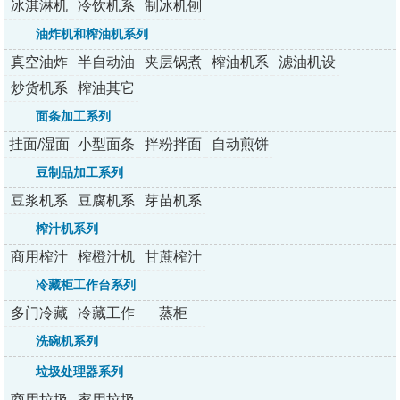
冰淇淋机
冷饮机系
制冰机刨
系列
列
冰机
油炸机和榨油机系列
真空油炸
半自动油
夹层锅煮
榨油机系
滤油机设
机
炸机
锅
列
备
炒货机系
榨油其它
列
配套设备
面条加工系列
挂面/湿面
小型面条
拌粉拌面
自动煎饼
面条机
机
机
机
豆制品加工系列
豆浆机系
豆腐机系
芽苗机系
列
列
列
榨汁机系列
商用榨汁
榨橙汁机
甘蔗榨汁
机
机
冷藏柜工作台系列
多门冷藏
冷藏工作
蒸柜
柜系列
台系列
洗碗机系列
垃圾处理器系列
商用垃圾
家用垃圾