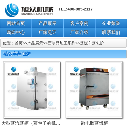
TEL:400-885-2117
网站首页
产品展示
客户案例
企业荣誉
新闻中心
厂家见证
厂家介绍
联系我们
位置：
首页
>>
产品展示
>>
面制品加工系列
>>
蒸饭车蒸包炉
蒸饭车蒸包炉
大型蒸汽蒸柜（蒸包子的机器）
微电脑蒸饭柜