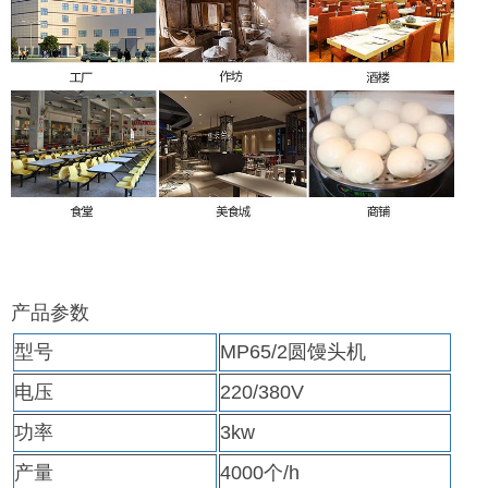
产品参数
型号
MP65/2圆馒头机
电压
220/380V
功率
3kw
产量
4000个/h