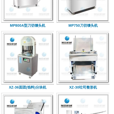
MP800A型刀切馒头机
MP750刀切馒头机
XZ-36面团(馅料)分块机
XZ-30吐司整形机