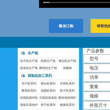
微信订购
销售热线:
产品参数
生产线
型号
包子机生产线
肉饼生产线
馒头机生产线
电压
面条机生产线
酥饼机生产线
杀菌锅
面制品加工系列
功率
包子机系列
馒头机系列
月饼机系列
重量
酥饼机系列
汤圆机系列
饺子机系列
规格
和面机搅拌机
压面机面条机
醒发箱烘烤炉
外形尺寸
蒸饭车蒸包炉
饼干机系列
烧麦机系列