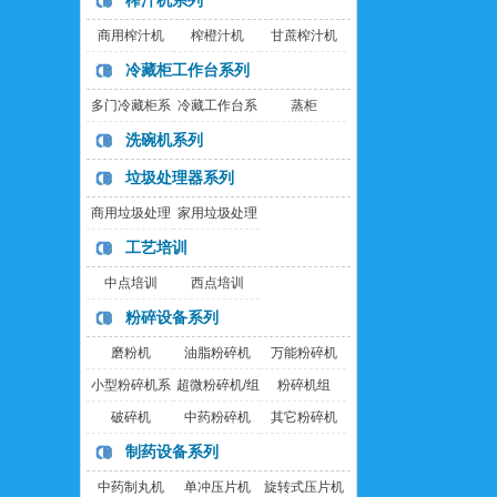
榨汁机系列
商用榨汁机
榨橙汁机
甘蔗榨汁机
冷藏柜工作台系列
多门冷藏柜系
冷藏工作台系
蒸柜
列
列
洗碗机系列
垃圾处理器系列
商用垃圾处理
家用垃圾处理
器
器
工艺培训
中点培训
西点培训
粉碎设备系列
磨粉机
油脂粉碎机
万能粉碎机
小型粉碎机系
超微粉碎机/组
粉碎机组
列
破碎机
中药粉碎机
其它粉碎机
制药设备系列
中药制丸机
单冲压片机
旋转式压片机