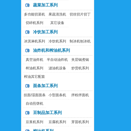
房
蔬菜加工系列
多功能切菜机
果蔬清洗机
切丝切片切丁
机
切碎机系列
其它设备
冷饮加工系列
冰淇淋机系列
冷饮机系列
制冰机刨冰机
油炸机和榨油机系列
真空油炸机
半自动油炸机
夹层锅煮锅
榨油机系列
滤油机设备
炒货机系列
榨油其它配套
设备
面条加工系列
挂面/湿面面条
小型面条机
拌粉拌面机
机
自动煎饼机
豆制品加工系列
豆浆机系列
豆腐机系列
芽苗机系列