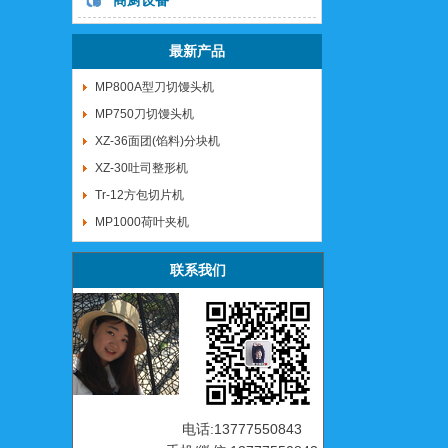
商厨设备
最新产品
MP800A型刀切馒头机
MP750刀切馒头机
XZ-36面团(馅料)分块机
XZ-30吐司整形机
Tr-12方包切片机
MP1000荷叶夹机
联系我们
电话:13777550843