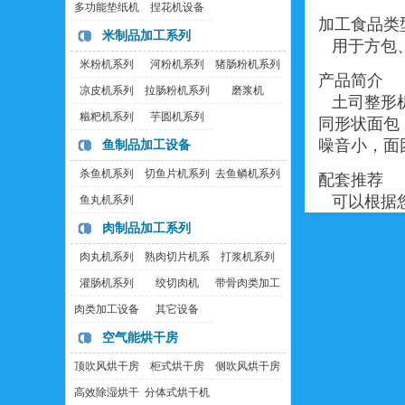
多功能垫纸机
捏花机设备
加工食品类
米制品加工系列
用于方包、
米粉机系列
河粉机系列
猪肠粉机系列
产品简介
凉皮机系列
拉肠粉机系列
磨浆机
土司整形机
糍粑机系列
芋圆机系列
同形状面包
噪音小，面
鱼制品加工设备
杀鱼机系列
切鱼片机系列
去鱼鳞机系列
配套推荐
可以根据您
鱼丸机系列
肉制品加工系列
肉丸机系列
熟肉切片机系
打浆机系列
列
灌肠机系列
绞切肉机
带骨肉类加工
设备
肉类加工设备
其它设备
空气能烘干房
顶吹风烘干房
柜式烘干房
侧吹风烘干房
高效除湿烘干
分体式烘干机