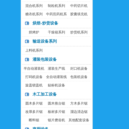
混合机系列
制粒机系列
中药切片机
糖衣机系列
中药煎药机系
胶囊填充机
列
烘焙-炒货设备
烘烤炉
干燥箱系列
炒货机系列
输送设备系列
上料机系列
灌装包装设备
半自动灌装机
灌装生产线
封口机设备
打码机设备
全自动灌装线
包装机设备
旋盖锁盖机
贴标机设备
木工加工设备
圆木多片锯
圆木推台锯
方木多片锯
改厚多片锯
板材多片锯
溜边清边锯
断料锯
锯片磨齿机
其他配套设备