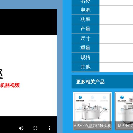
名称
电源
功率
产量
尺寸
重量
规格
其他
更多相关产品
MP800A型刀切馒头机
MP75